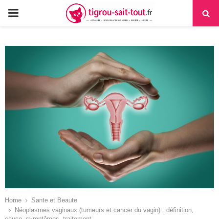
PRIMARY
MENU
Home
Sante et Beaute
Néoplasmes vaginaux (tumeurs et cancer du vagin) : définition,
cause, symptômes, traitement