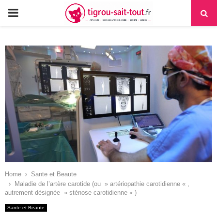
PRIMARY
MENU
Home
Sante et Beaute
Maladie de l’artère carotide (ou » artériopathie carotidienne « ,
autrement désignée » sténose carotidienne « )
Sante et Beaute