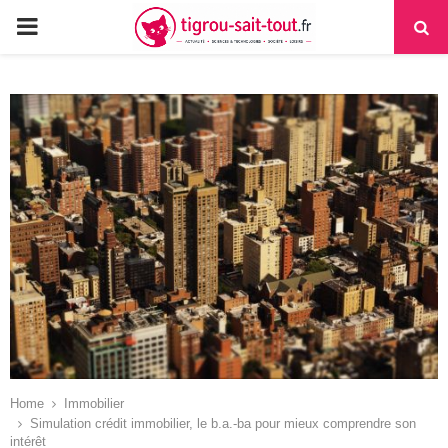
PRIMARY
MENU
Home
Immobilier
Simulation crédit immobilier, le b.a.-ba pour mieux comprendre son
intérêt