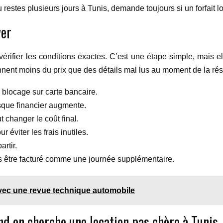
 restes plusieurs jours à Tunis, demande toujours si un forfait l
ver
rifier les conditions exactes. C’est une étape simple, mais el
nnent moins du prix que des détails mal lus au moment de la rés
 blocage sur carte bancaire.
risque financier augmente.
ut changer le coût final.
r éviter les frais inutiles.
artir.
is être facturé comme une journée supplémentaire.
avec une revue technique automobile
nd on cherche une location pas chère à Tunis