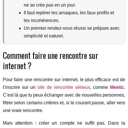
ne se crée pas en un jour.
Il faut repérer les arnaques, les faux profils et
les incohérences.
Un premier rendez-vous réussi se prépare avec
simplicité et naturel.
Comment faire une rencontre sur
internet ?
Pour faire une rencontre sur internet, le plus efficace est de
t’inscrire sur un
site de rencontre sérieux
, comme
Meetic
.
C’est là que tu peux échanger avec de nouvelles personnes,
filtrer selon certains critères et, si le courant passe, aller vers
une vraie rencontre.
Mais attention : créer un compte ne suffit pas. Dans la