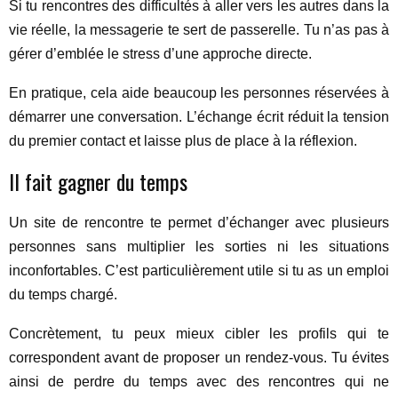
Si tu rencontres des difficultés à aller vers les autres dans la
vie réelle, la messagerie te sert de passerelle. Tu n’as pas à
gérer d’emblée le stress d’une approche directe.
En pratique, cela aide beaucoup les personnes réservées à
démarrer une conversation. L’échange écrit réduit la tension
du premier contact et laisse plus de place à la réflexion.
Il fait gagner du temps
Un site de rencontre te permet d’échanger avec plusieurs
personnes sans multiplier les sorties ni les situations
inconfortables. C’est particulièrement utile si tu as un emploi
du temps chargé.
Concrètement, tu peux mieux cibler les profils qui te
correspondent avant de proposer un rendez-vous. Tu évites
ainsi de perdre du temps avec des rencontres qui ne