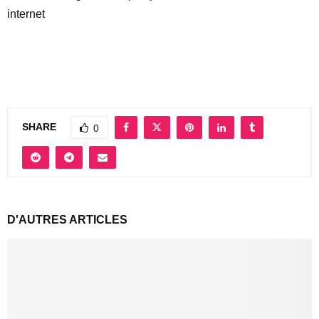
internet
SHARE
0
D'AUTRES ARTICLES