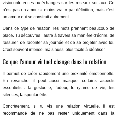
visioconférences ou échanges sur les réseaux sociaux. Ce
n’est pas un amour « moins vrai » par définition, mais c’est
un amour qui se construit autrement.
Dans ce type de relation, les mots prennent beaucoup de
place. Tu découvres l’autre à travers sa manière d’écrire, de
rassurer, de raconter sa journée et de se projeter avec toi.
C’est souvent intense, mais aussi plus facile à idéaliser.
Ce que l’amour virtuel change dans la relation
Il permet de créer rapidement une proximité émotionnelle.
En revanche, il peut aussi masquer certains aspects
essentiels : la gestuelle, l’odeur, le rythme de vie, les
silences, la spontanéité.
Concrètement, si tu vis une relation virtuelle, il est
recommandé de ne pas rester uniquement dans la