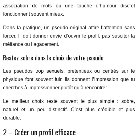
association de mots ou une touche d’humour discret
fonctionnent souvent mieux.
Dans la pratique, un pseudo original attire l’attention sans
forcer. Il doit donner envie d’ouvrir le profil, pas susciter la
méfiance ou l’agacement.
Restez sobre dans le choix de votre pseudo
Les pseudos trop sexuels, prétentieux ou centrés sur le
physique font souvent fuir. Ils donnent l’impression que tu
cherches à impressionner plutôt qu’à rencontrer.
Le meilleur choix reste souvent le plus simple : sobre,
naturel et un peu distinctif. C’est plus crédible et plus
durable.
2 – Créer un profil efficace