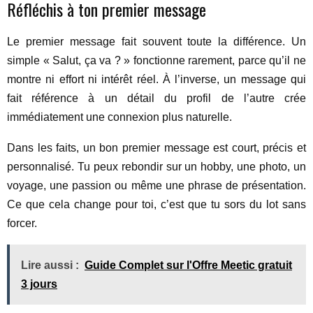
Réfléchis à ton premier message
Le premier message fait souvent toute la différence. Un
simple « Salut, ça va ? » fonctionne rarement, parce qu’il ne
montre ni effort ni intérêt réel. À l’inverse, un message qui
fait référence à un détail du profil de l’autre crée
immédiatement une connexion plus naturelle.
Dans les faits, un bon premier message est court, précis et
personnalisé. Tu peux rebondir sur un hobby, une photo, un
voyage, une passion ou même une phrase de présentation.
Ce que cela change pour toi, c’est que tu sors du lot sans
forcer.
Lire aussi :
Guide Complet sur l'Offre Meetic gratuit
3 jours