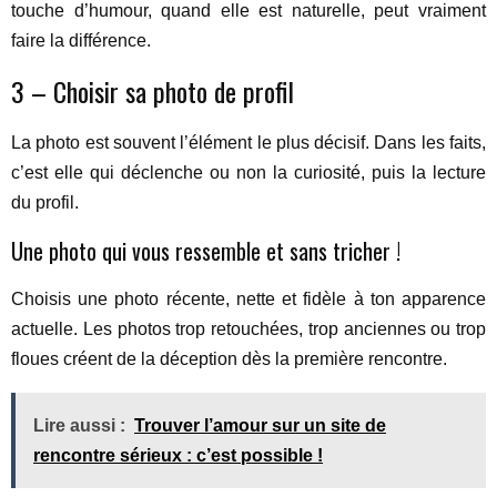
touche d’humour, quand elle est naturelle, peut vraiment
faire la différence.
3 – Choisir sa photo de profil
La photo est souvent l’élément le plus décisif. Dans les faits,
c’est elle qui déclenche ou non la curiosité, puis la lecture
du profil.
Une photo qui vous ressemble et sans tricher !
Choisis une photo récente, nette et fidèle à ton apparence
actuelle. Les photos trop retouchées, trop anciennes ou trop
floues créent de la déception dès la première rencontre.
Lire aussi :
Trouver l’amour sur un site de
rencontre sérieux : c’est possible !