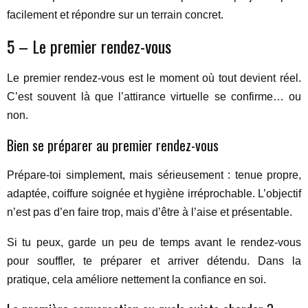
facilement et répondre sur un terrain concret.
5 – Le premier rendez-vous
Le premier rendez-vous est le moment où tout devient réel.
C’est souvent là que l’attirance virtuelle se confirme… ou
non.
Bien se préparer au premier rendez-vous
Prépare-toi simplement, mais sérieusement : tenue propre,
adaptée, coiffure soignée et hygiène irréprochable. L’objectif
n’est pas d’en faire trop, mais d’être à l’aise et présentable.
Si tu peux, garde un peu de temps avant le rendez-vous
pour souffler, te préparer et arriver détendu. Dans la
pratique, cela améliore nettement la confiance en soi.