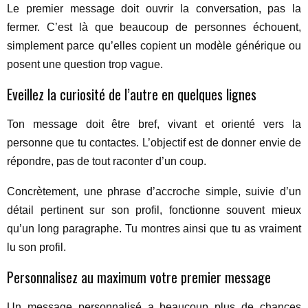
Le premier message doit ouvrir la conversation, pas la
fermer. C’est là que beaucoup de personnes échouent,
simplement parce qu’elles copient un modèle générique ou
posent une question trop vague.
Eveillez la curiosité de l’autre en quelques lignes
Ton message doit être bref, vivant et orienté vers la
personne que tu contactes. L’objectif est de donner envie de
répondre, pas de tout raconter d’un coup.
Concrètement, une phrase d’accroche simple, suivie d’un
détail pertinent sur son profil, fonctionne souvent mieux
qu’un long paragraphe. Tu montres ainsi que tu as vraiment
lu son profil.
Personnalisez au maximum votre premier message
Un message personnalisé a beaucoup plus de chances