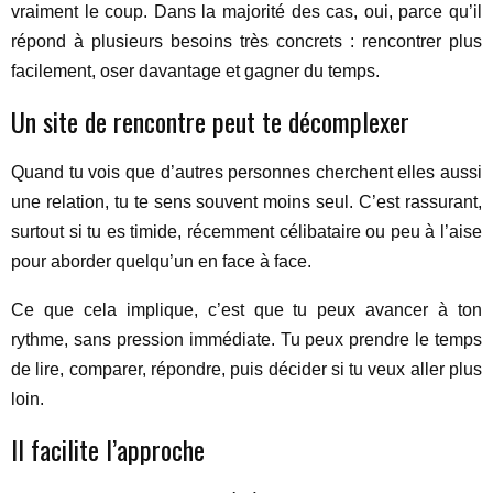
vraiment le coup. Dans la majorité des cas, oui, parce qu’il
répond à plusieurs besoins très concrets : rencontrer plus
facilement, oser davantage et gagner du temps.
Un site de rencontre peut te décomplexer
Quand tu vois que d’autres personnes cherchent elles aussi
une relation, tu te sens souvent moins seul. C’est rassurant,
surtout si tu es timide, récemment célibataire ou peu à l’aise
pour aborder quelqu’un en face à face.
Ce que cela implique, c’est que tu peux avancer à ton
rythme, sans pression immédiate. Tu peux prendre le temps
de lire, comparer, répondre, puis décider si tu veux aller plus
loin.
Il facilite l’approche