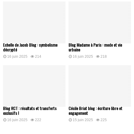
Échelle de Jacob Blog : symbolisme
Blog Madame à Paris : mode et vie
décrypté
urbaine
16 juin 2025
214
16 juin 2025
218
Blog RCT : résultats et transferts
Cécile Briat blog : écriture libre et
exclusifs !
engagement
16 juin 2025
222
15 juin 2025
225